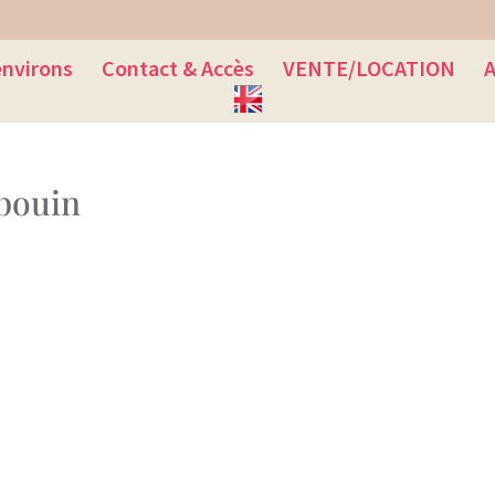
environs
Contact & Accès
VENTE/LOCATION
A
-bouin