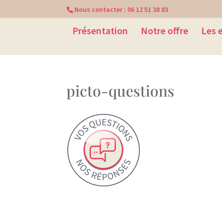
Nous contacter :
06 12 51 38 83
Présentation
Notre offre
Les 
picto-questions