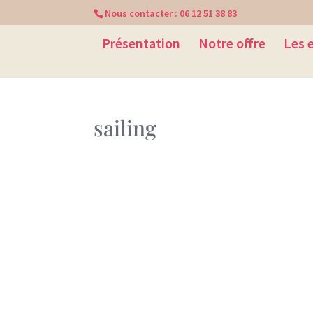
Nous contacter :
06 12 51 38 83
Présentation
Notre offre
Les 
sailing